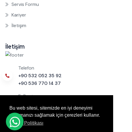
Servis Formu
Kariyer
İletişim
İletişim
Telefon
+90 532 052 35 92
+90 536 770 14 37
E-Posta
info@ogemsan.com
Bu web sitesi, sitemizde en iyi deneyimi
teknikservis@ogemsan.com
yaşamanızı sağlamak için çerezleri kullanır.
muhasebe@ogemsan.com
Çerez Politikası